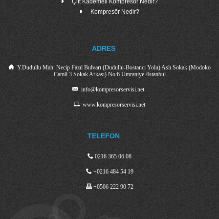
Çift Kademeli Kompresör Nedir?
Kompresör Nedir?
ADRES
Y.Dudullu Mah. Necip Fazıl Bulvarı (Dudullu-Bostancı Yolu) Aslı Sokak (Modoko
Camii 3 Sokak Arkası) No:6 Ümraniye /İstanbul
info@kompresorservisi.net
www.kompresorservisi.net
TELEFON
0216 365 06 08
+0216 484 54 19
+0506 222 90 72