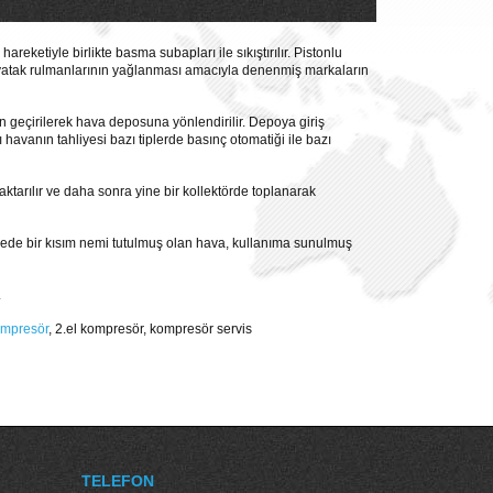
eketiyle birlikte basma subapları ile sıkıştırılır. Pistonlu
 ve yatak rulmanlarının yağlanması amacıyla denenmiş markaların
n geçirilerek hava deposuna yönlendirilir. Depoya giriş
havanın tahliyesi bazı tiplerde basınç otomatiği ile bazı
tarılır ve daha sonra yine bir kollektörde toplanarak
sayede bir kısım nemi tutulmuş olan hava, kullanıma sunulmuş
.
kompresör
, 2.el kompresör, kompresör servis
TELEFON