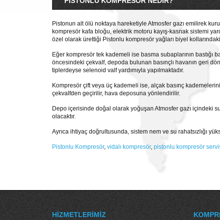
PISTONLU KOMPRESÖR NEDIR?
Pistonun alt ölü noktaya hareketiyle Atmosfer gazı emilirek kuru 
kompresör kafa bloğu, elektrik motoru kayış-kasnak sistemi yard
özel olarak ürettiği Pistonlu kompresör yağları biyel kollarınd
Eğer kompresör tek kademeli ise basma subaplarının bastığı bası
öncesindeki çekvalf, depoda bulunan basınçlı havanın geri dönüş
tiplerdeyse selenoid valf yardımıyla yapılmaktadır.
Kompresör çift veya üç kademeli ise, alçak basınç kademelerini
çekvalfden geçirilir, hava deposuna yönlendirilir.
Depo içerisinde doğal olarak yoğuşan Atmosfer gazı içindeki su 
olacaktır.
Ayrıca ihtiyaç doğrultusunda, sistem nem ve su rahatsızlığı yük
Pistonlu Kompresör
,
vidalı kompresör
,
pistonlu kompresör servis
HIZMETLERIMIZ
KOMPR