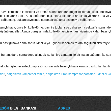
hava filtresinde temizlenir ve emme sübaplarından geçer, pistonun üst ölü noktaya har
ımı ile tahrik edilir. Kafa bloğunun, pistonlarla silindirler arasında ve krank ana
aki yağlama çubukları sayesinde çarpmalı yağlama sistemiyle yağlanırlar.
nçlı hava, önce bir kollektör yardımı ile toplanır ve daha sonra çekvalf sisteminde
ünü engeller. Ayrıca duruş anında kollektör ve pistonların üzerinde kalan basınçlı 
n bastığı hava daha sonra ikinci veya üçüncü kademelere ara soğutucu sistemiyle ak
buharı, daha sonra depo altındaki su tahliye vanaları ile atılmaları sağlanır. Bu 
sek olan işletmelerde, kompresör sonrasında basınçlı hava kurutucusu kullanılabilir
leri
,
dalgakıran kompresör tamiri
,
dalgakıran kıran kompresör parçaları
,
ikinci el 
ESÖR
BILGI BANKASI
ADRES