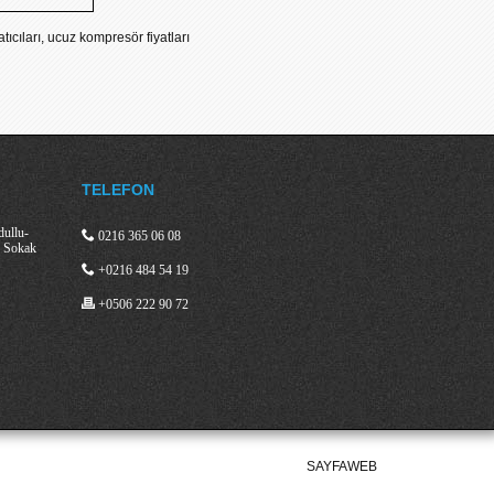
ıcıları, ucuz kompresör fiyatları
TELEFON
dullu-
0216 365 06 08
3 Sokak
+0216 484 54 19
+0506 222 90 72
SAYFAWEB