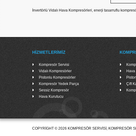
İnvertörlü Vidalı Hava Kompresörleri, enerji tasarruflu kompres
HIZMETLERIMIZ
KOMPR
Kompresör Servisi
Kompr
Vidalı Kompresörler
Hava 
Pistonlu Kompresörler
Pisto
Kompresör Yedek Parça
Çift 
Sessiz Kompresör
Kompr
Hava Kurutucu
COPYRIGHT © 2026 KOMPRESÖR SERVISI, KOMPRESÖR SE