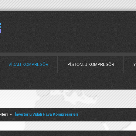
VIDALI KOMPRESÖR
PISTONLU KOMPRESÖR
Y
leri
»
İnvertörlü Vidalı Hava Kompresörleri