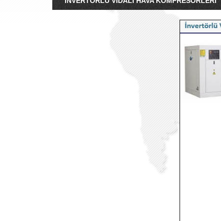
İNVERTÖRLÜ VIDALI HAVA KOMPRESÖRLERI