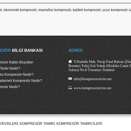
ör, ekonomik kompresör, masrafsız kompresör, kaliteli kompresör, ucuz kompresör sat
ESÖR
BILGI BANKASI
ADRES
Y.Dudullu Mah. Necip Fazıl Bulvarı (Du
esör Kablo Boyutları
Bostancı Yolu) Aslı Sokak (Modoko Camii 
Tankı Nedir?
Arkası) No:6 Ümraniye /İstanbul
nlu Kompresör Nedir?
info@kompresorservisi.net
Kademeli Kompresör Nedir?
esör Nedir?
www.kompresorservisi.net
RVISLERI, KOMPRESÖR TAMIRI, KOMPRESÖR TAMIRCILERI