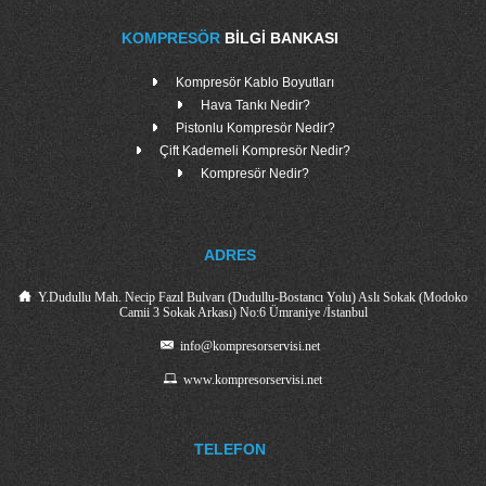
KOMPRESÖR
BILGI BANKASI
Kompresör Kablo Boyutları
Hava Tankı Nedir?
Pistonlu Kompresör Nedir?
Çift Kademeli Kompresör Nedir?
Kompresör Nedir?
ADRES
Y.Dudullu Mah. Necip Fazıl Bulvarı (Dudullu-Bostancı Yolu) Aslı Sokak (Modoko
Camii 3 Sokak Arkası) No:6 Ümraniye /İstanbul
info@kompresorservisi.net
www.kompresorservisi.net
TELEFON