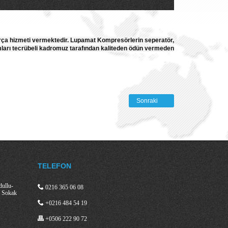
arça hizmeti vermektedir. Lupamat Kompresörlerin seperatör,
akımları tecrübeli kadromuz tarafından kaliteden ödün vermeden
Sonraki
TELEFON
dullu-
0216 365 06 08
3 Sokak
+0216 484 54 19
+0506 222 90 72