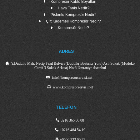
Kompresör Kablo Boyutları
Hava Tankı Nedir?
Pistonlu Kompresör Nedir?
Çift Kademeli Kompresör Nedir?
Kompresör Nedir?
ADRES
Y.Dudullu Mah. Necip Fazıl Bulvarı (Dudullu-Bostancı Yolu) Aslı Sokak (Modoko
Camii 3 Sokak Arkası) No:6 Ümraniye /İstanbul
info@kompresorservisi.net
www.kompresorservisi.net
TELEFON
0216 365 06 08
+0216 484 54 19
+0506 222 90 72