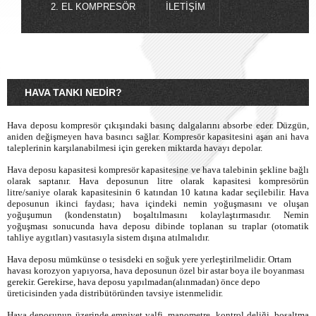
2. EL KOMPRESÖR
İLETIŞIM
HAVA TANKI NEDIR?
Hava deposu kompresör çıkışındaki basınç dalgalarını absorbe eder. Düzgün,
aniden değişmeyen hava basıncı sağlar. Kompresör kapasitesini aşan ani hava
taleplerinin karşılanabilmesi için gereken miktarda havayı depolar.
Hava deposu kapasitesi kompresör kapasitesine ve hava talebinin şekline bağlı
olarak saptanır. Hava deposunun litre olarak kapasitesi kompresörün
litre/saniye olarak kapasitesinin 6 katından 10 katına kadar seçilebilir. Hava
deposunun ikinci faydası; hava içindeki nemin yoğuşmasını ve oluşan
yoğuşumun (kondenstatın) boşaltılmasını kolaylaştırmasıdır. Nemin
yoğuşması sonucunda hava deposu dibinde toplanan su traplar (otomatik
tahliye aygıtları) vasıtasıyla sistem dışına atılmalıdır.
Hava deposu mümkünse o tesisdeki en soğuk yere yerleştirilmelidir. Ortam
havası korozyon yapıyorsa, hava deposunun özel bir astar boya ile boyanması
gerekir. Gerekirse, hava deposu yapılmadan(alınmadan) önce depo
üreticisinden yada distribütöründen tavsiye istenmelidir.
Hava deposunun üzerinde emniyet valfi, manometre, kontrol deliği, boşaltma